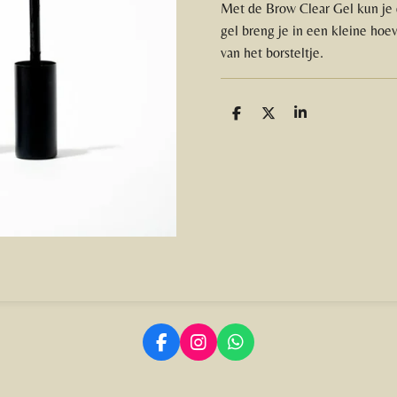
Met de Brow Clear Gel kun je
gel breng je in een kleine ho
van het borsteltje.
D
D
S
e
e
h
l
e
a
e
l
r
n
e
F
I
W
a
n
h
c
s
a